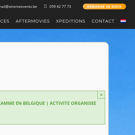
mail@xtremeevents.be
059 42 77 73
DEMANDE DE DEVIS
NCES
AFTERMOVIES
XPEDITIONS
CONTACT
×
GRAMME EN BELGIQUE | ACTIVITE ORGANISEE